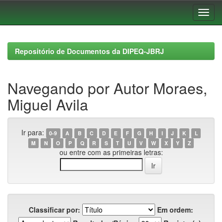
Skip
navigation
Repositório de Documentos da DIPEQ-JBRJ
Navegando por Autor Moraes,
Miguel Avila
Ir para:
0-9
A
B
C
D
E
F
G
H
I
J
K
L
M
N
O
P
Q
R
S
T
U
V
W
X
Y
Z
ou entre com as primeiras letras:
Classificar por:
Em ordem: