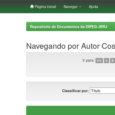
Página inicial
Navegar
Ajuda
Skip
navigation
Repositório de Documentos da DIPEQ-JBRJ
Navegando por Autor Cost
Ir para:
0-9
A
B
Classificar por: