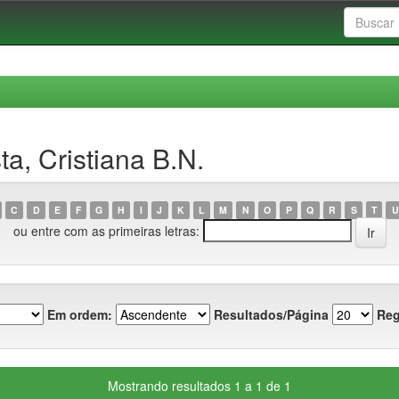
a, Cristiana B.N.
C
D
E
F
G
H
I
J
K
L
M
N
O
P
Q
R
S
T
U
ou entre com as primeiras letras:
Em ordem:
Resultados/Página
Reg
Mostrando resultados 1 a 1 de 1