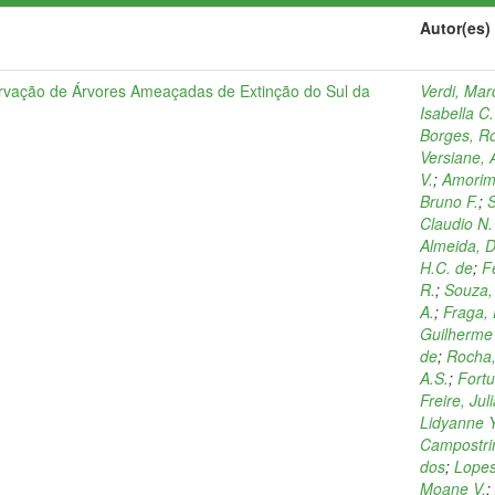
Autor(es)
rvação de Árvores Ameaçadas de Extinção do Sul da
Verdi, Mar
Isabella C.
Borges, Ro
Versiane, 
V.
;
Amorim
Bruno F.
;
S
Claudio N.
Almeida, D
H.C. de
;
F
R.
;
Souza,
A.
;
Fraga,
Guilherme
de
;
Rocha,
A.S.
;
Fortu
Freire, Jul
Lidyanne Y
Campostrin
dos
;
Lopes
Moane V.
;