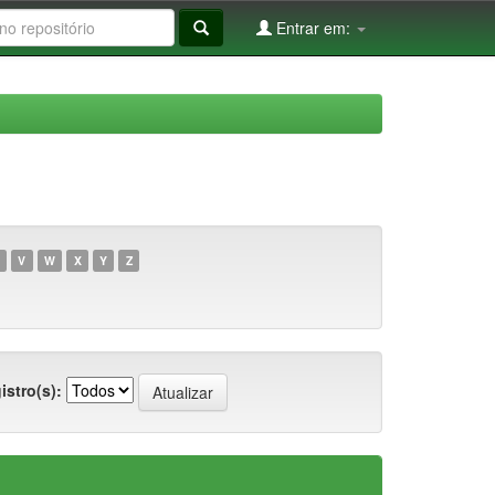
Entrar em:
V
W
X
Y
Z
istro(s):