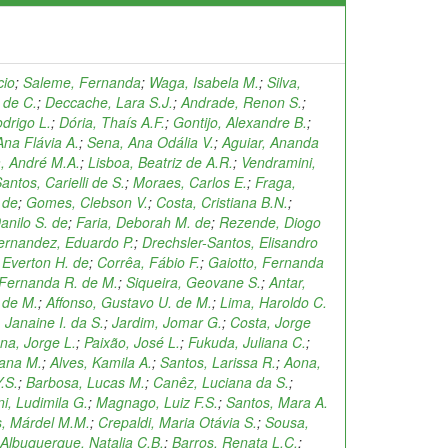
cio
;
Saleme, Fernanda
;
Waga, Isabela M.
;
Silva,
 de C.
;
Deccache, Lara S.J.
;
Andrade, Renon S.
;
drigo L.
;
Dória, Thaís A.F.
;
Gontijo, Alexandre B.
;
Ana Flávia A.
;
Sena, Ana Odália V.
;
Aguiar, Ananda
, André M.A.
;
Lisboa, Beatriz de A.R.
;
Vendramini,
antos, Carielli de S.
;
Moraes, Carlos E.
;
Fraga,
 de
;
Gomes, Clebson V.
;
Costa, Cristiana B.N.
;
anilo S. de
;
Faria, Deborah M. de
;
Rezende, Diogo
ernandez, Eduardo P.
;
Drechsler-Santos, Elisandro
 Everton H. de
;
Corrêa, Fábio F.
;
Gaiotto, Fernanda
 Fernanda R. de M.
;
Siqueira, Geovane S.
;
Antar,
 de M.
;
Affonso, Gustavo U. de M.
;
Lima, Haroldo C.
 Janaine I. da S.
;
Jardim, Jomar G.
;
Costa, Jorge
na, Jorge L.
;
Paixão, José L.
;
Fukuda, Juliana C.
;
iana M.
;
Alves, Kamila A.
;
Santos, Larissa R.
;
Aona,
.S.
;
Barbosa, Lucas M.
;
Canêz, Luciana da S.
;
i, Ludimila G.
;
Magnago, Luiz F.S.
;
Santos, Mara A.
, Márdel M.M.
;
Crepaldi, Maria Otávia S.
;
Sousa,
Albuquerque, Natalia C.B.
;
Barros, Renata L.C.
;