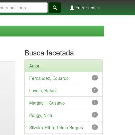
Entrar em:
Busca facetada
Autor
Fernandez, Eduardo
1
Loyola, Rafael
1
Martinelli, Gustavo
1
Pougy, Nina
1
Silveira-Filho, Telmo Borges
1