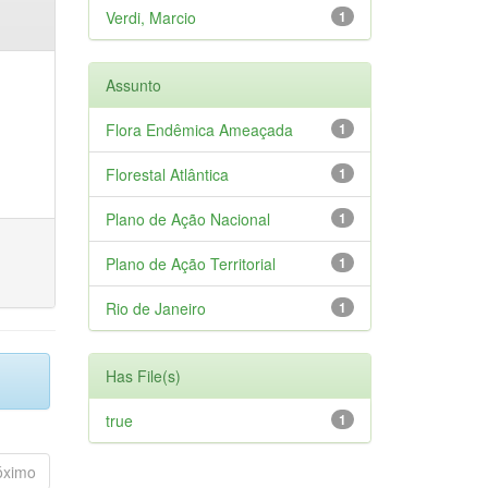
Verdi, Marcio
1
Assunto
Flora Endêmica Ameaçada
1
Florestal Atlântica
1
Plano de Ação Nacional
1
Plano de Ação Territorial
1
Rio de Janeiro
1
Has File(s)
true
1
óximo