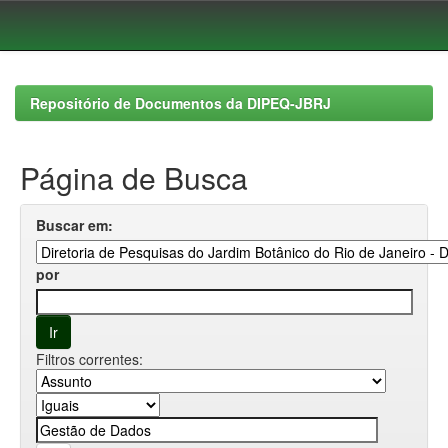
Skip
navigation
Repositório de Documentos da DIPEQ-JBRJ
Página de Busca
Buscar em:
por
Filtros correntes: