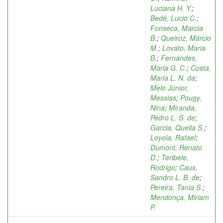
Luciana H. Y.
;
Bedê, Lucio C.
;
Fonseca, Marcia
B.
;
Queiroz, Márcio
M.
;
Lovato, Maria
B.
;
Fernandes,
Maria G. C.
;
Costa,
Maria L. N. da
;
Melo Júnior,
Messias
;
Pougy,
Nina
;
Miranda,
Pedro L. S. de
;
Garcia, Queila S.
;
Loyola, Rafael
;
Dumont, Renato
D.
;
Teribele,
Rodrigo
;
Caux,
Sandro L. B. de
;
Pereira, Tania S.
;
Mendonça, Miriam
P.