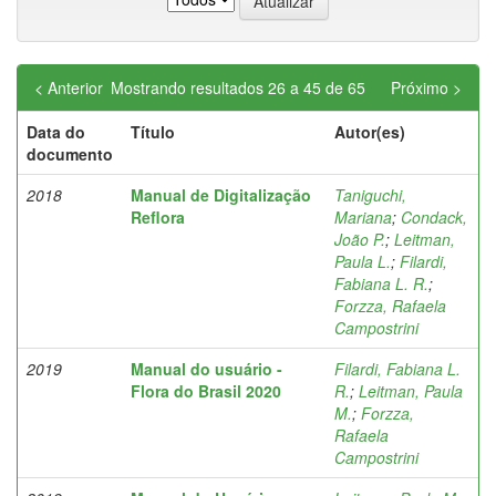
< Anterior
Mostrando resultados 26 a 45 de 65
Próximo >
Data do
Título
Autor(es)
documento
2018
Manual de Digitalização
Taniguchi,
Reflora
Mariana
;
Condack,
João P.
;
Leitman,
Paula L.
;
Filardi,
Fabiana L. R.
;
Forzza, Rafaela
Campostrini
2019
Manual do usuário -
Filardi, Fabiana L.
Flora do Brasil 2020
R.
;
Leitman, Paula
M.
;
Forzza,
Rafaela
Campostrini