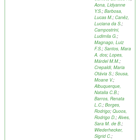
Aona, Lidyanne
Y.S.
;
Barbosa,
Lucas M.
;
Canêz,
Luciana da S.
;
Campostrini,
Ludimila G.
;
Magnago, Luiz
F.S.
;
Santos, Mara
A. dos
;
Lopes,
Márdel M.M.
;
Crepaldi, Maria
Otávia S.
;
Sousa,
Moane V.
;
Albuquerque,
Natalia C.B.
;
Barros, Renata
L.C.
;
Borges,
Rodrigo
;
Quoos,
Rodrigo D.
;
Alves,
Sara M. de B.
;
Wiederhecker,
Sigrid C.
;