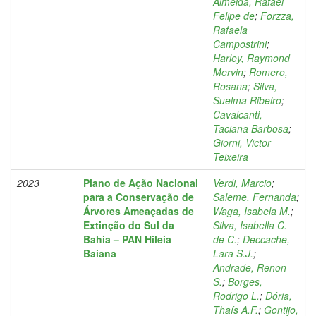
Almeida, Rafael
Felipe de
;
Forzza,
Rafaela
Campostrini
;
Harley, Raymond
Mervin
;
Romero,
Rosana
;
Silva,
Suelma Ribeiro
;
Cavalcanti,
Taciana Barbosa
;
Giorni, Victor
Teixeira
2023
Plano de Ação Nacional
Verdi, Marcio
;
para a Conservação de
Saleme, Fernanda
;
Árvores Ameaçadas de
Waga, Isabela M.
;
Extinção do Sul da
Silva, Isabella C.
Bahia – PAN Hileia
de C.
;
Deccache,
Baiana
Lara S.J.
;
Andrade, Renon
S.
;
Borges,
Rodrigo L.
;
Dória,
Thaís A.F.
;
Gontijo,