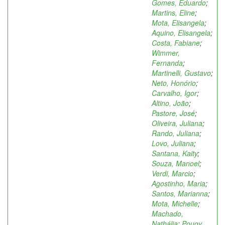
Gomes, Eduardo
;
Martins, Eline
;
Mota, Elisangela
;
Aquino, Elisangela
;
Costa, Fabiane
;
Wimmer,
Fernanda
;
Martinelli, Gustavo
;
Neto, Honório
;
Carvalho, Igor
;
Altino, João
;
Pastore, José
;
Oliveira, Juliana
;
Rando, Juliana
;
Lovo, Juliana
;
Santana, Kaity
;
Souza, Manoel
;
Verdi, Marcio
;
Agostinho, Maria
;
Santos, Marianna
;
Mota, Michelle
;
Machado,
Nathália
;
Pougy,