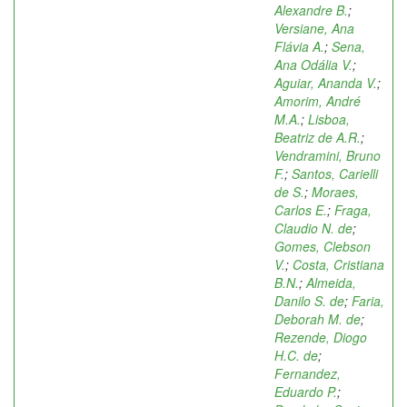
Alexandre B.
;
Versiane, Ana
Flávia A.
;
Sena,
Ana Odália V.
;
Aguiar, Ananda V.
;
Amorim, André
M.A.
;
Lisboa,
Beatriz de A.R.
;
Vendramini, Bruno
F.
;
Santos, Carielli
de S.
;
Moraes,
Carlos E.
;
Fraga,
Claudio N. de
;
Gomes, Clebson
V.
;
Costa, Cristiana
B.N.
;
Almeida,
Danilo S. de
;
Faria,
Deborah M. de
;
Rezende, Diogo
H.C. de
;
Fernandez,
Eduardo P.
;