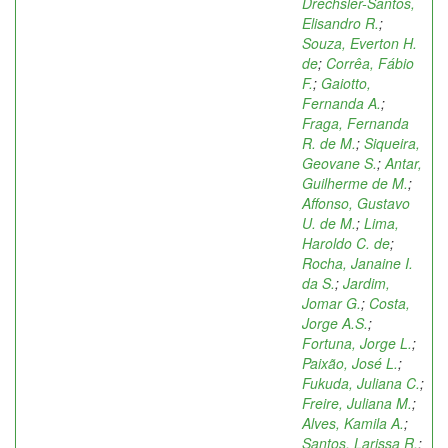
Drechsler-Santos,
Elisandro R.
;
Souza, Everton H.
de
;
Corrêa, Fábio
F.
;
Gaiotto,
Fernanda A.
;
Fraga, Fernanda
R. de M.
;
Siqueira,
Geovane S.
;
Antar,
Guilherme de M.
;
Affonso, Gustavo
U. de M.
;
Lima,
Haroldo C. de
;
Rocha, Janaine I.
da S.
;
Jardim,
Jomar G.
;
Costa,
Jorge A.S.
;
Fortuna, Jorge L.
;
Paixão, José L.
;
Fukuda, Juliana C.
;
Freire, Juliana M.
;
Alves, Kamila A.
;
Santos, Larissa R.
;