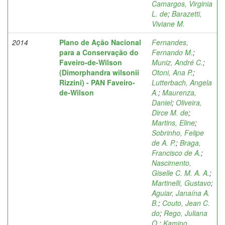
Camargos, Virginia
L. de
;
Barazetti,
Viviane M.
2014
Plano de Ação Nacional
Fernandes,
para a Conservação do
Fernando M.
;
Faveiro-de-Wilson
Muniz, André C.
;
(Dimorphandra wilsonii
Otoni, Ana P.
;
Rizzini) - PAN Faveiro-
Lutterbach, Angela
de-Wilson
A.
;
Maurenza,
Daniel
;
Oliveira,
Dirce M. de
;
Martins, Eline
;
Sobrinho, Felipe
de A. P.
;
Braga,
Francisco de A.
;
Nascimento,
Giselle C. M. A. A.
;
Martinelli, Gustavo
;
Aguiar, Janaína A.
B.
;
Couto, Jean C.
do
;
Rego, Juliana
O.
;
Kamino,