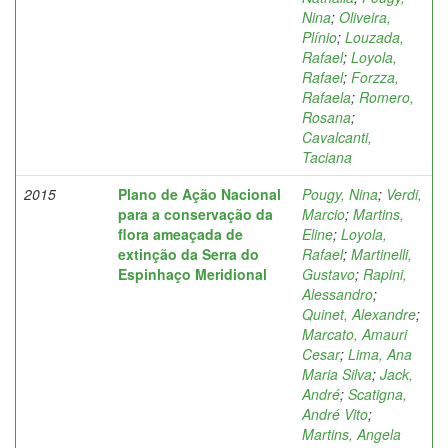
Nina
;
Oliveira,
Plínio
;
Louzada,
Rafael
;
Loyola,
Rafael
;
Forzza,
Rafaela
;
Romero,
Rosana
;
Cavalcanti,
Taciana
2015
Plano de Ação Nacional
Pougy, Nina
;
Verdi,
para a conservação da
Marcio
;
Martins,
flora ameaçada de
Eline
;
Loyola,
extinção da Serra do
Rafael
;
Martinelli,
Espinhaço Meridional
Gustavo
;
Rapini,
Alessandro
;
Quinet, Alexandre
;
Marcato, Amauri
Cesar
;
Lima, Ana
Maria Silva
;
Jack,
André
;
Scatigna,
André Vito
;
Martins, Angela