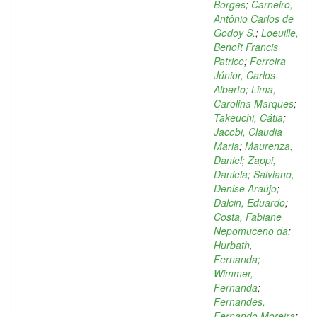
Borges
;
Carneiro,
Antônio Carlos de
Godoy S.
;
Loeuille,
Benoît Francis
Patrice
;
Ferreira
Júnior, Carlos
Alberto
;
Lima,
Carolina Marques
;
Takeuchi, Cátia
;
Jacobi, Claudia
Maria
;
Maurenza,
Daniel
;
Zappi,
Daniela
;
Salviano,
Denise Araújo
;
Dalcin, Eduardo
;
Costa, Fabiane
Nepomuceno da
;
Hurbath,
Fernanda
;
Wimmer,
Fernanda
;
Fernandes,
Fernando Moreira
;