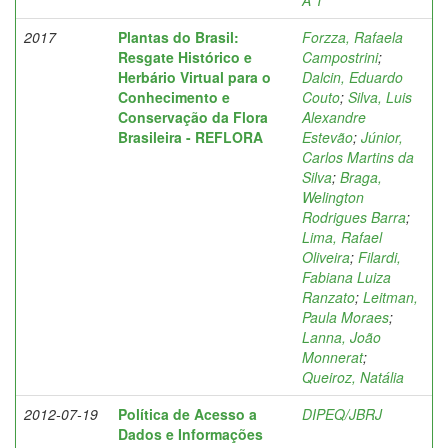
A T
2017
Plantas do Brasil:
Forzza, Rafaela
Resgate Histórico e
Campostrini
;
Herbário Virtual para o
Dalcin, Eduardo
Conhecimento e
Couto
;
Silva, Luis
Conservação da Flora
Alexandre
Brasileira - REFLORA
Estevão
;
Júnior,
Carlos Martins da
Silva
;
Braga,
Welington
Rodrigues Barra
;
Lima, Rafael
Oliveira
;
Filardi,
Fabiana Luiza
Ranzato
;
Leitman,
Paula Moraes
;
Lanna, João
Monnerat
;
Queiroz, Natália
2012-07-19
Política de Acesso a
DIPEQ/JBRJ
Dados e Informações