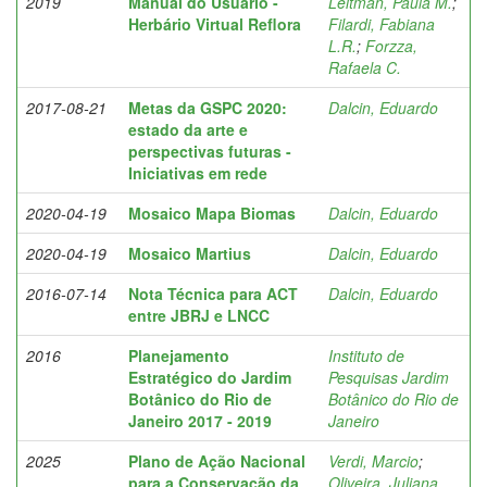
2019
Manual do Usuário -
Leitman, Paula M.
;
Herbário Virtual Reflora
Filardi, Fabiana
L.R.
;
Forzza,
Rafaela C.
2017-08-21
Metas da GSPC 2020:
Dalcin, Eduardo
estado da arte e
perspectivas futuras -
Iniciativas em rede
2020-04-19
Mosaico Mapa Biomas
Dalcin, Eduardo
2020-04-19
Mosaico Martius
Dalcin, Eduardo
2016-07-14
Nota Técnica para ACT
Dalcin, Eduardo
entre JBRJ e LNCC
2016
Planejamento
Instituto de
Estratégico do Jardim
Pesquisas Jardim
Botânico do Rio de
Botânico do Rio de
Janeiro 2017 - 2019
Janeiro
2025
Plano de Ação Nacional
Verdi, Marcio
;
para a Conservação da
Oliveira, Juliana