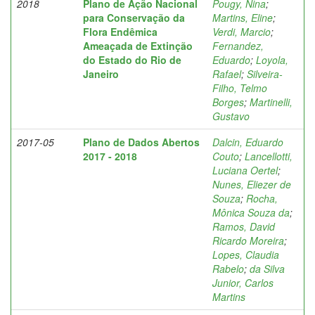
2018
Plano de Ação Nacional
Pougy, Nina
;
para Conservação da
Martins, Eline
;
Flora Endêmica
Verdi, Marcio
;
Ameaçada de Extinção
Fernandez,
do Estado do Rio de
Eduardo
;
Loyola,
Janeiro
Rafael
;
Silveira-
Filho, Telmo
Borges
;
Martinelli,
Gustavo
2017-05
Plano de Dados Abertos
Dalcin, Eduardo
2017 - 2018
Couto
;
Lancellotti,
Luciana Oertel
;
Nunes, Eliezer de
Souza
;
Rocha,
Mônica Souza da
;
Ramos, David
Ricardo Moreira
;
Lopes, Claudia
Rabelo
;
da Silva
Junior, Carlos
Martins