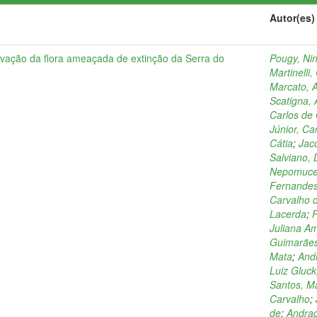
Autor(es)
vação da flora ameaçada de extinção da Serra do
Pougy, Ni
Martinelli
Marcato, 
Scatigna, 
Carlos de
Júnior, Ca
Cátia
;
Jac
Salviano, 
Nepomuce
Fernandes
Carvalho 
Lacerda
;
P
Juliana A
Guimarães
Mata
;
Andr
Luiz Gluck
Santos, M
Carvalho
;
de
;
Andrad