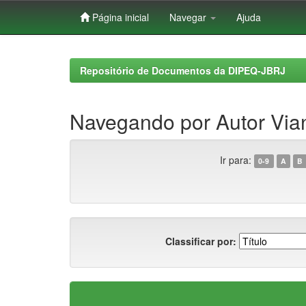
Página inicial
Navegar
Ajuda
Skip
navigation
Repositório de Documentos da DIPEQ-JBRJ
Navegando por Autor Via
Ir para:
0-9
A
B
Classificar por: