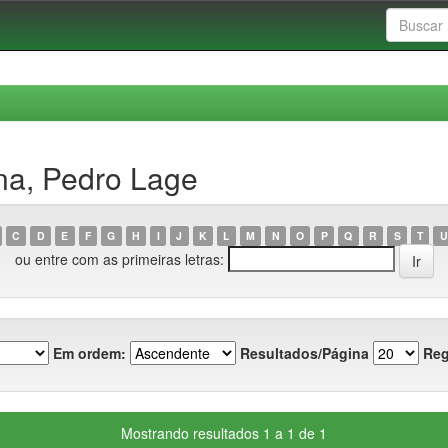
na, Pedro Lage
C
D
E
F
G
H
I
J
K
L
M
N
O
P
Q
R
S
T
U
ou entre com as primeiras letras:
Em ordem:
Resultados/Página
Reg
Mostrando resultados 1 a 1 de 1