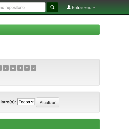
Entrar em:
V
W
X
Y
Z
istro(s):