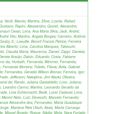
na
;
Verdi, Marcio
;
Martins, Eline
;
Loyola, Rafael
;
, Gustavo
;
Rapini, Alessandro
;
Quinet, Alexandre
;
Amauri Cesar
;
Lima, Ana Maria Silva
;
Jack, André
;
André Vito
;
Martins, Angela Borges
;
Carneiro, Antônio
 Godoy S.
;
Loeuille, Benoît Francis Patrice
;
Ferreira
rlos Alberto
;
Lima, Carolina Marques
;
Takeuchi,
obi, Claudia Maria
;
Maurenza, Daniel
;
Zappi, Daniela
;
Denise Araújo
;
Dalcin, Eduardo
;
Costa, Fabiane
no da
;
Hurbath, Fernanda
;
Wimmer, Fernanda
;
, Fernando Moreira
;
Toledo, Flávia
;
Ávila, Gabriel
de
;
Fernandes, Geraldo Wilson Afonso
;
Ferreira, Igor
rado, Jefferson
;
Nakajima, Jimi Naoki
;
Oliveira,
maral de
;
Rando, Juliana Gastaldello
;
Lovo, Juliana
;
, Leandro Carmo
;
Martins, Leonardo Geraldo da
ade, Livia Echternacht
;
Bedê, Lúcio Cadaval
;
Lima,
;
Menini Neto, Luiz
;
Devecchi, Marcelo Fernando
;
arcos Alexandre dos
;
Fernandes, Maria Guadalupe
Jorge, Mariana Reis Utsch
;
Assis, Marta Camargo
e, Miguel Ângelo
;
Roque, Nádia
;
Mota, Nara Furtado