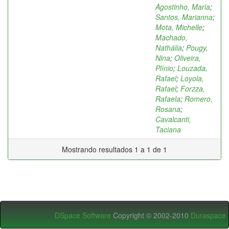
Agostinho, Maria
;
Santos, Marianna
;
Mota, Michelle
;
Machado,
Nathália
;
Pougy,
Nina
;
Oliveira,
Plínio
;
Louzada,
Rafael
;
Loyola,
Rafael
;
Forzza,
Rafaela
;
Romero,
Rosana
;
Cavalcanti,
Taciana
Mostrando resultados 1 a 1 de 1
DSpace Software
Copyright © 2002-2010
Duraspace