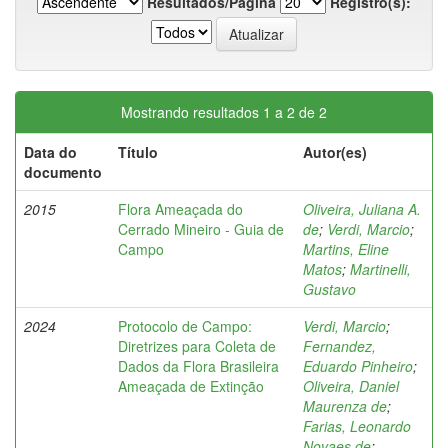
Resultados/Página
Registro(s):
Mostrando resultados 1 a 2 de 2
Data do
Título
Autor(es)
documento
2015
Flora Ameaçada do
Oliveira, Juliana A.
Cerrado Mineiro - Guia de
de
;
Verdi, Marcio
;
Campo
Martins, Eline
Matos
;
Martinelli,
Gustavo
2024
Protocolo de Campo:
Verdi, Marcio
;
Diretrizes para Coleta de
Fernandez,
Dados da Flora Brasileira
Eduardo Pinheiro
;
Ameaçada de Extinção
Oliveira, Daniel
Maurenza de
;
Farias, Leonardo
Novaes de
;