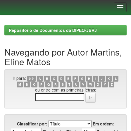
Skip
navigation
Repositório de Documentos da DIPEQ-JBRJ
Navegando por Autor Martins,
Eline Matos
Ir para:
0-9
A
B
C
D
E
F
G
H
I
J
K
L
M
N
O
P
Q
R
S
T
U
V
W
X
Y
Z
ou entre com as primeiras letras:
Classificar por:
Em ordem: