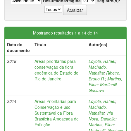
Resultados/Página
Registro(s):
Mostrando resultados 1 a 14 de 14
Data do
Título
Autor(es)
documento
2018
Áreas prioritárias para
Loyola, Rafael
;
conservação da flora
Machado,
endêmica do Estado do
Nathália
;
Ribeiro,
Rio de Janeiro
Bruno R.
;
Martins,
Eline
;
Martinelli,
Gustavo
2014
Áreas Prioritárias para
Loyola, Rafael
;
Conservação e uso
Machado,
Sustentável da Flora
Nathália
;
Vila
Brasileira Ameaçada de
Nova, Danielle
;
Extinção
Martins, Eline
;
Martinelli, Gustavo