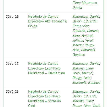
Eline
;
Maurenza,
Daniel
2014-02
Relatório de Campo
Maurenza, Daniel
;
Expedição Alto Tocantins,
Dalcin, Eduardo
;
Goiás
Fernandez,
Eduardo
;
Martins,
Eline
;
Amaral,
Juliana
;
Verdi,
Marcio
;
Pougy,
Nina
;
Martinelli,
Gustavo
2014-05
Relatório de Campo
Maurenza, Daniel
;
Expedição Espinhaço
Martins, Eline
;
Meridional – Diamantina
Verdi, Marcio
;
Pougy, Nina
;
Martinelli, Gustavo
2015-02
Relatório de Campo
Maurenza, Daniel
;
Expedição Espinhaço
Dalcin, Eduardo
;
Meridional – Serra do
Martins, Eline
;
Cipó
Pougy, Nina
;
Verdi,