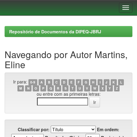
Skip
navigation
Repositório de Documentos da DIPEQ-JBRJ
Navegando por Autor Martins,
Eline
Ir para:
0-9
A
B
C
D
E
F
G
H
I
J
K
L
M
N
O
P
Q
R
S
T
U
V
W
X
Y
Z
ou entre com as primeiras letras:
Classificar por:
Em ordem: