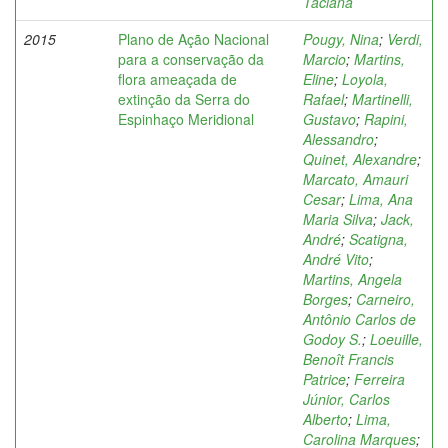
Taciana
2015
Plano de Ação Nacional
Pougy, Nina
;
Verdi,
para a conservação da
Marcio
;
Martins,
flora ameaçada de
Eline
;
Loyola,
extinção da Serra do
Rafael
;
Martinelli,
Espinhaço Meridional
Gustavo
;
Rapini,
Alessandro
;
Quinet, Alexandre
;
Marcato, Amauri
Cesar
;
Lima, Ana
Maria Silva
;
Jack,
André
;
Scatigna,
André Vito
;
Martins, Angela
Borges
;
Carneiro,
Antônio Carlos de
Godoy S.
;
Loeuille,
Benoît Francis
Patrice
;
Ferreira
Júnior, Carlos
Alberto
;
Lima,
Carolina Marques
;