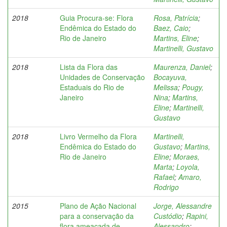
2018
Guia Procura-se: Flora
Rosa, Patrícia
;
Endêmica do Estado do
Baez, Caio
;
Rio de Janeiro
Martins, Eline
;
Martinelli, Gustavo
2018
Lista da Flora das
Maurenza, Daniel
;
Unidades de Conservação
Bocayuva,
Estaduais do Rio de
Melissa
;
Pougy,
Janeiro
Nina
;
Martins,
Eline
;
Martinelli,
Gustavo
2018
Livro Vermelho da Flora
Martinelli,
Endêmica do Estado do
Gustavo
;
Martins,
Rio de Janeiro
Eline
;
Moraes,
Marta
;
Loyola,
Rafael
;
Amaro,
Rodrigo
2015
Plano de Ação Nacional
Jorge, Alessandre
para a conservação da
Custódio
;
Rapini,
flora ameaçada de
Alessandro
;