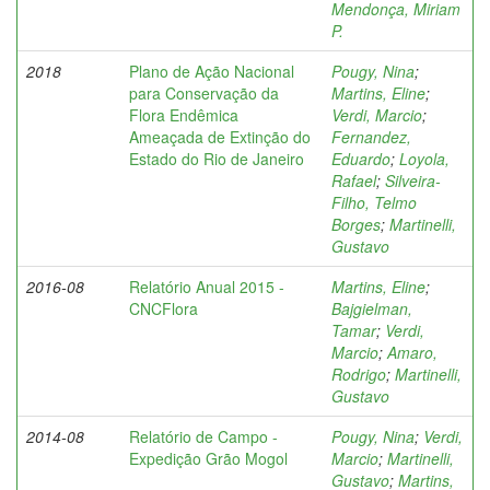
Mendonça, Miriam
P.
2018
Plano de Ação Nacional
Pougy, Nina
;
para Conservação da
Martins, Eline
;
Flora Endêmica
Verdi, Marcio
;
Ameaçada de Extinção do
Fernandez,
Estado do Rio de Janeiro
Eduardo
;
Loyola,
Rafael
;
Silveira-
Filho, Telmo
Borges
;
Martinelli,
Gustavo
2016-08
Relatório Anual 2015 -
Martins, Eline
;
CNCFlora
Bajgielman,
Tamar
;
Verdi,
Marcio
;
Amaro,
Rodrigo
;
Martinelli,
Gustavo
2014-08
Relatório de Campo -
Pougy, Nina
;
Verdi,
Expedição Grão Mogol
Marcio
;
Martinelli,
Gustavo
;
Martins,