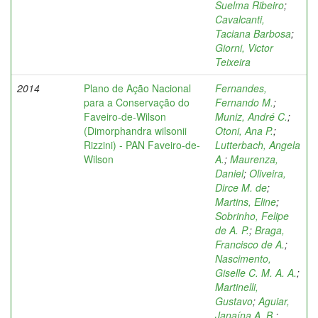
Suelma Ribeiro
;
Cavalcanti,
Taciana Barbosa
;
Giorni, Victor
Teixeira
2014
Plano de Ação Nacional
Fernandes,
para a Conservação do
Fernando M.
;
Faveiro-de-Wilson
Muniz, André C.
;
(Dimorphandra wilsonii
Otoni, Ana P.
;
Rizzini) - PAN Faveiro-de-
Lutterbach, Angela
Wilson
A.
;
Maurenza,
Daniel
;
Oliveira,
Dirce M. de
;
Martins, Eline
;
Sobrinho, Felipe
de A. P.
;
Braga,
Francisco de A.
;
Nascimento,
Giselle C. M. A. A.
;
Martinelli,
Gustavo
;
Aguiar,
Janaína A. B.
;